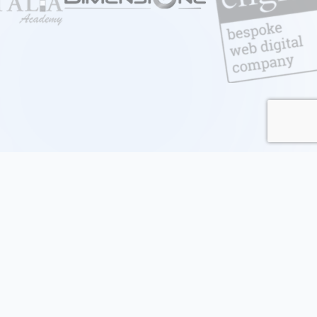
I problemi della formazione
nell'era digitale